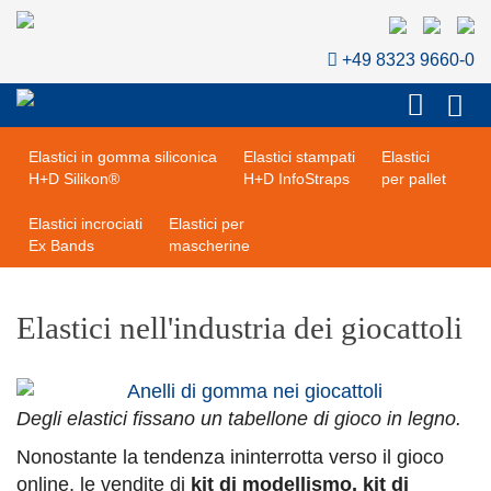
Elastici in gomma
Elastici in gomma
naturale
naturale nera
+49 8323 9660-0
Elastici senza lattice
Elastici in gomma sintetica
H+D LatexFree®
H+D LongLife®
Elastici in gomma siliconica
Elastici stampati
Elastici
H+D Silikon®
H+D InfoStraps
per pallet
Elastici incrociati
Elastici per
Ex Bands
mascherine
Elastici nell'industria dei giocattoli
Degli elastici fissano un tabellone di gioco in legno.
Nonostante la tendenza ininterrotta verso il gioco
online, le vendite di
kit di modellismo, kit di