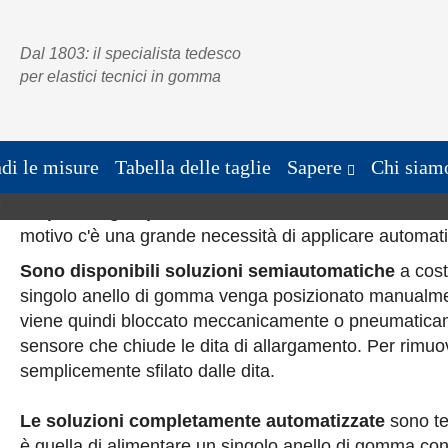
Elastici in gomma sintetica
Elastici in gomma siliconica
Elastic
H+D LongLife®
H+D Silikon®
H+D In
Dal 1803: il specialista tedesco
per elastici tecnici in gomma
 i prodotti con elastici
di le misure
Tabella delle taglie
Sapere
Chi siam
L'applicazione manuale degli elastici richiede mo
i
carpale negli operatori.
Con elastici molto resistenti
motivo c'è una grande necessità di applicare automatic
Sono disponibili soluzioni semiautomatiche
a cost
singolo anello di gomma venga posizionato manualmen
viene quindi bloccato meccanicamente o pneumatica
sensore che chiude le dita di allargamento.
Per rimuov
semplicemente sfilato dalle dita.
Le soluzioni completamente automatizzate
sono te
è quella di alimentare un singolo anello di gomma con