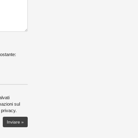
tostante:
alvati
mazioni sul
 privacy.