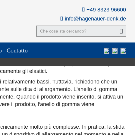
i stampati
Elastici
Elastici incrociati
Elastici per
+49 8323 96600
foStraps
per pallet
Ex Bands
mascherine
info@hagenauer-denk.de
o
Contatto
lto tempo e può provocare la sindrome del tunnel
, la stesura manuale non è più possibile.
Per questo
amente gli elastici.
i relativamente bassi.
Tuttavia, richiedono che un
te sulle dita di allargamento.
L'anello di gomma
mente.
Quando il prodotto viene inserito, si attiva un
ere il prodotto, l'anello di gomma viene
cnicamente molto più complesse.
In pratica, la sfida
 un dispositivo di allargamento nel momento e nella