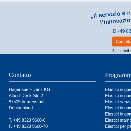
„Il servizio è 
l’innovazio
+49 83
Contatta
Siamo lieti 
Contatto
Programm
Hagenauer+Denk KG
Elastici in g
Albert-Denk-Str. 2
Elastici in g
87509 Immenstadt
Elastici senz
Deutschland
Elastici in g
Elastici in g
T. +49 8323 9660-0
Elastici stamp
F. +49 8323 9660-70
Elastici per pa