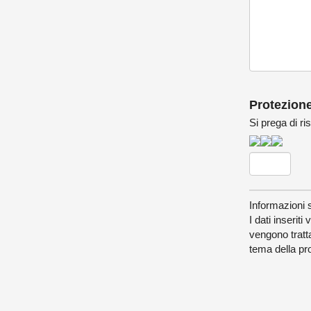
Protezion
Si prega di ri
Informazioni s
I dati inserit
vengono tratta
tema della pro