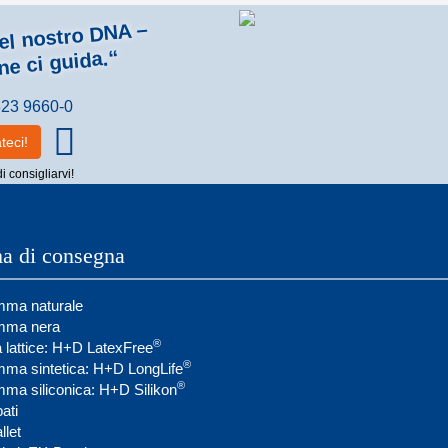
nel nostro DNA –
ne ci guida.“
23 9660-0
teci!
di consigliarvi!
a di consegna
omma naturale
omma nera
®
a lattice: H+D LatexFree
®
omma sintetica: H+D LongLife
®
omma siliconica: H+D Silikon
ati
llet